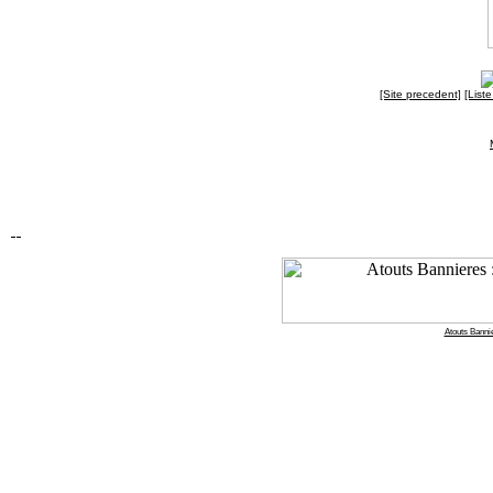
[Site precedent]
[List
Atouts Bannie