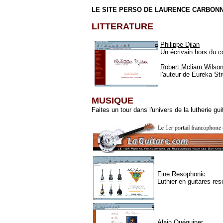
LE SITE PERSO DE LAURENCE CARBON
LITTERATURE
Philippe Djian
Un écrivain hors du
Robert Mcliam Wilso
l'auteur de Eureka Str
MUSIQUE
Faites un tour dans l'univers de la lutherie gui
Fine Resophonic
Luthier en guitares res
Alain Quéguiner